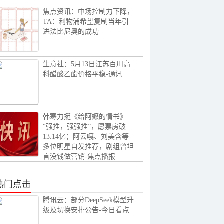
焦点资讯：中场控制力下降，
TA：利物浦希望复制当年引
进法比尼奥的成功
生意社：5月13日江苏百川高
科醋酸乙酯价格平稳-通讯
韩寒力挺《给阿嬷的情书》
“强推，强强推”，愿票房破
13.14亿；阿云嘎、刘美含等
多位明星自发推荐，剧组曾坦
言没钱做营销-焦点播报
热门点击
腾讯云：部分DeepSeek模型升
级及切换安排公告-今日看点