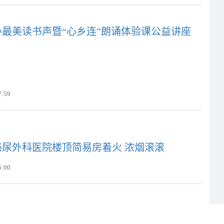
最美读书声暨“心乡连”朗诵体验课公益讲座
7:59
泌尿外科医院楼顶简易房着火 浓烟滚滚
5:00