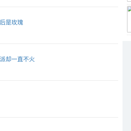
大后是玫瑰
力派却一直不火