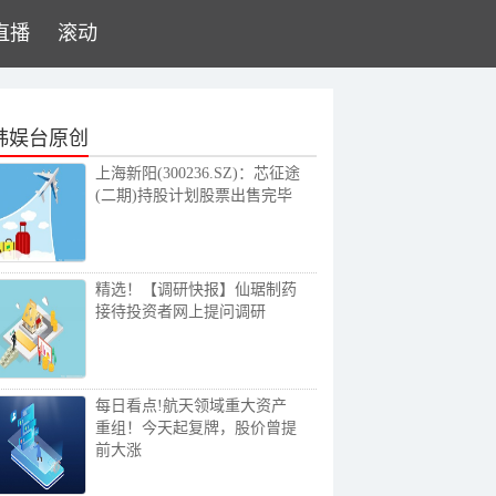
直播
滚动
韩娱台原创
上海新阳(300236.SZ)：芯征途
(二期)持股计划股票出售完毕
精选！【调研快报】仙琚制药
接待投资者网上提问调研
每日看点!航天领域重大资产
重组！今天起复牌，股价曾提
前大涨