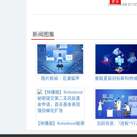
更多
2018-04-08 07:0
新闻图集
图片新闻｜花瀑留声
曼联夏窗目标斯科特
约留队，前队友力挺
选世界杯名单
【快播报】Robinhood秘密
当前信息：7连板*ST
提交第二支风投基金申
科：上层股东与长江
请，首支基金表现强劲催
不存在任何实质关