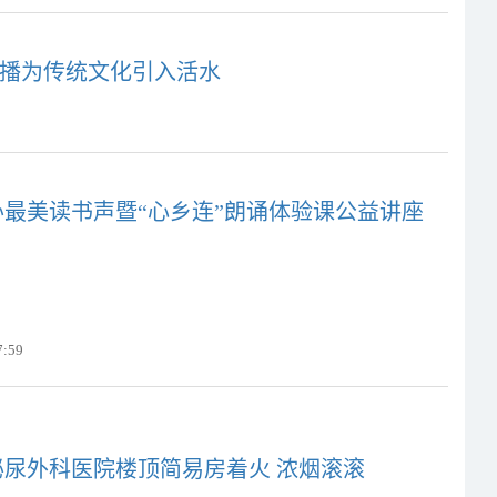
直播为传统文化引入活水
最美读书声暨“心乡连”朗诵体验课公益讲座
7:59
泌尿外科医院楼顶简易房着火 浓烟滚滚