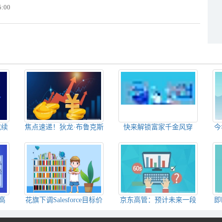
5:00
或续
焦点速递！狄龙·布鲁克斯
快来解锁富家千金风穿
今
其入
场边观战，湖人半场落后
搭，穿舒适又时髦，一键
雷霆
拿捏优雅气质
高
花旗下调Salesforce目标价
京东高管：预计未来一段
即
存储
至188美元
时间内研发费用将保持持
雪
系
续增长态势 独家焦点