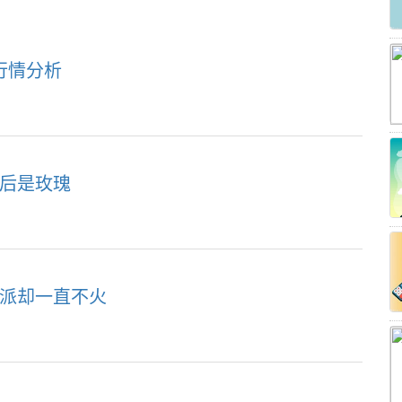
及行情分析
大后是玫瑰
力派却一直不火