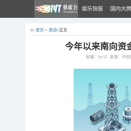
娱乐快报
国内大
首页
>
滚动
>正文
今年以来南向资金
采编：hyt15
来源：中财