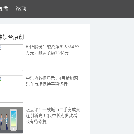
直播
滚动
韩娱台原创
矩阵股份：融资净买入564.57
万元，融资余额1.2亿元
中汽协数据显示：4月新能源
汽车市场保持平稳运行
热点评！一线城市二手房成交
连创新高 居民中长期贷款增
长有待修复