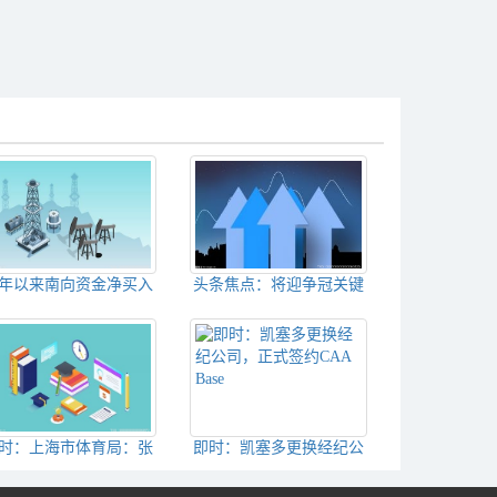
年以来南向资金净买入
头条焦点：将迎争冠关键
近2800亿港元
战，胜利球迷在基地给球
队鼓劲：我们将震撼世界
时：上海市体育局：张
即时：凯塞多更换经纪公
机车将进军越野摩托，
司，正式签约CAA Base
MXGP九月再次登陆上