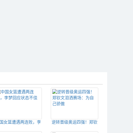
国女篮遭遇两连败，李
逆转晋级奥运四强！郑钦
梦回应状态不佳
文泪洒赛场：为自己骄傲