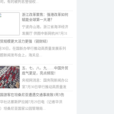
司，有的被判名誉侵权...
浙江改革聚焦：强港改革如何
赋能全球第一大港？
宁波舟山港。浙江省海洋经济
发展厅 供图中新网杭州7月31
日电(王逸...
贸规模更大活力更强（锐财经）
月30日，在国新办举行推动高质量发展系列
题新闻发布会上，海关总...
五、七、八、九……中国外贸
底气更足，亮点频现！
央视网消息：国务院新闻办公
室7月30日举行推动高质量发
展系列主题新...
国游客在坦桑尼亚遭遇交通事故致1死5伤
华社达累斯萨拉姆7月29日电（记者华洪
）坦桑尼亚国家公园管理局...