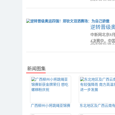
逆转晋级
中新网北京8月
4决赛中，中国
2024-08-01 08:3
新闻图集
广西柳州小将跳绳亚锦赛
东北地区及广西云南
斩获金牌荣归 想吃螺蛳粉
强降雨 南方高温将进