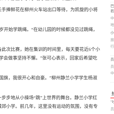
巴
长手捧鲜花在柳州火车站出口等待，为凯旋的小将
若
中
地
7岁开始学跳绳。“在幼儿园的时候都没见过跳绳，
小
旅
行
备此次比赛，她在集训的时间里，每天要花近6个小
学会做事坚持不懈。”张可心表示，回家后希望吃
员
员
中
国旗，我很开心和自豪。”柳州静兰小学学生杨淑
步步地从小操场“跳”上世界的舞台。静兰小学红
“
城郊小学。前几年，这里没有运动的氛围，没有专
员