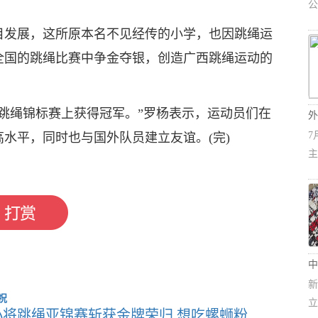
公
目发展，这所原本名不见经传的小学，也因跳绳运
全国的跳绳比赛中争金夺银，创造广西跳绳运动的
跳绳锦标赛上获得冠军。”罗杨表示，运动员们在
外
7
水平，同时也与国外队员建立友谊。(完)
主
中
新
立
小将跳绳亚锦赛斩获金牌荣归 想吃螺蛳粉