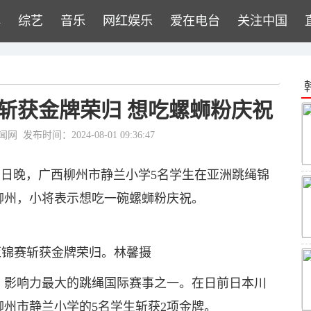
牌
综艺
音乐
网红娱乐
爱在电台
关注中国
斩获金牌荣归 想吃螺蛳粉庆祝
闻网
发布时间：2024-08-01 09:36:47
月31日晚，广西柳州市静兰小学5名学生在亚洲跳绳锦
柳州，小将表示想吃一碗螺蛳粉庆祝。
亚锦赛斩获金牌荣归。林馨摄
、影响力最大的跳绳国际赛事之一。在日前日本川
柳州市静兰小学的5名学生斩获2项金牌。