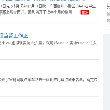
1日电 (林馨 陈梅)7月31日晚，广西柳州市静兰小学5名学生
美
标赛上载誉而归。回到离开了近半个月的柳州，...
更多
新
6:47
数
程监督工作正
VR(虚拟现实技术)头盔，就可以&lsquo;实地&rsquo;进入
公布了智能网联汽车车路云一体化应用试点城市名单，确定包