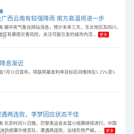
及广西云南有较强降雨 南方高温将进一步
日电 据中央气象台网站消息，预计未来三天，东北地区及四川、
地区有暴雨灾害风险，关注可能引发的城市内涝...
更多
7:17
称降息渐近
会7月31日宣布，将联邦基金利率目标区间维持在5 25%至5
遭遇两连败，李梦回应状态不佳
日电 北京时间31日晚，巴黎奥运会女篮小组赛继续进行。中国
敌欧洲劲旅塞尔维亚队，遭遇两连败，出线形势严峻。...
更多
4:14