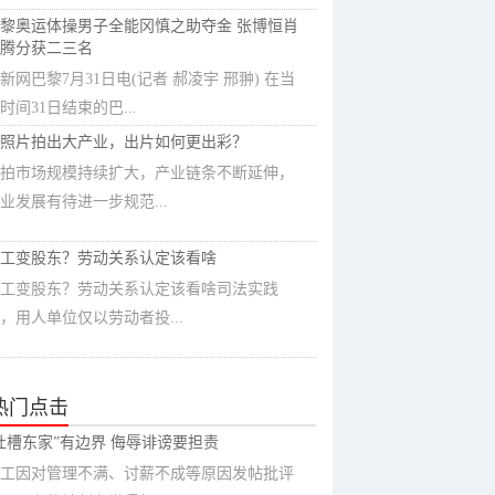
决出跳水...
黎奥运体操男子全能冈慎之助夺金 张博恒肖
腾分获二三名
新网巴黎7月31日电(记者 郝凌宇 邢翀) 在当
时间31日结束的巴...
照片拍出大产业，出片如何更出彩？
拍市场规模持续扩大，产业链条不断延伸，
业发展有待进一步规范...
工变股东？劳动关系认定该看啥
工变股东？劳动关系认定该看啥司法实践
，用人单位仅以劳动者投...
热门点击
吐槽东家”有边界 侮辱诽谤要担责
工因对管理不满、讨薪不成等原因发帖批评