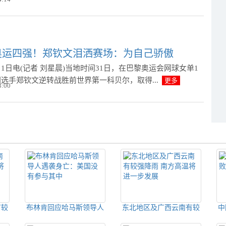
奥运四强！郑钦文泪洒赛场：为自己骄傲
1日电(记者 刘星晨)当地时间31日，在巴黎奥运会网球女单1
选手郑钦文逆转战胜前世界第一科贝尔，取得...
更多
3:00
有较
布林肯回应哈马斯领导人
东北地区及广西云南有较
中
一步
遇袭身亡：美国没有参与
强降雨 南方高温将进一步