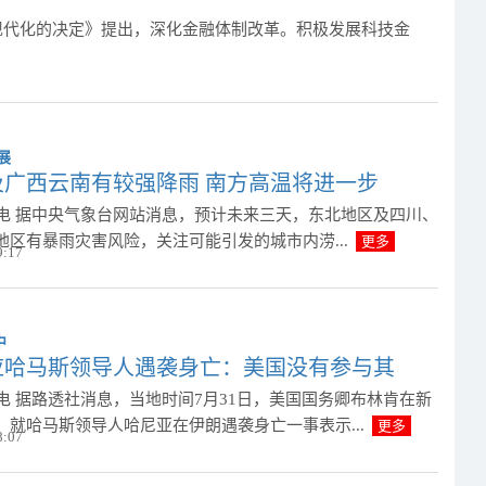
现代化的决定》提出，深化金融体制改革。积极发展科技金
及广西云南有较强降雨 南方高温将进一步
日电 据中央气象台网站消息，预计未来三天，东北地区及四川、
地区有暴雨灾害风险，关注可能引发的城市内涝...
更多
9:17
应哈马斯领导人遇袭身亡：美国没有参与其
日电 据路透社消息，当地时间7月31日，美国国务卿布林肯在新
，就哈马斯领导人哈尼亚在伊朗遇袭身亡一事表示...
更多
8:07