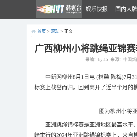
娱乐快报
国内大
首页
>
滚动
> 正文
广西柳州小将跳绳亚锦赛
采编：hyt15
来源：中国新
中新网柳州8月1日电 (林馨 陈梅)7
标赛上载誉而归。回到离开了近半个月的
图为柳州小将
亚洲跳绳锦标赛是亚洲地区最高水平
崎举行的2024年亚洲跳绳锦标赛上，来自