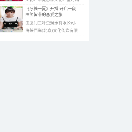
文化联合出...
《冰糖一夏》开播 开启一段
啼笑皆非的恋爱之旅
由厦门三叶虫娱乐有限公司、
海峡西岸(北京)文化传媒有限
公司、梦想...