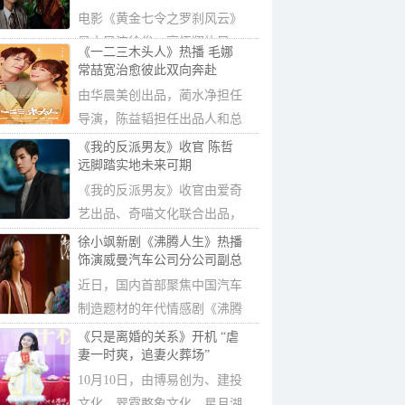
电影《黄金七令之罗刹风云》
是由导演徐俊、高悟翔执导，
《一二三木头人》热播 毛娜
徐俊担任监...
常喆宽治愈彼此双向奔赴
由华晨美创出品，蔺水净担任
导演，陈益韬担任出品人和总
制片人，徐...
《我的反派男友》收官 陈哲
远脚踏实地未来可期
《我的反派男友》收官由爱奇
艺出品、奇喵文化联合出品，
李青蓉执导...
徐小飒新剧《沸腾人生》热播
饰演威曼汽车公司分公司副总
近日，国内首部聚焦中国汽车
制造题材的年代情感剧《沸腾
人生》正在...
《只是离婚的关系》开机 “虐
妻一时爽，追妻火葬场”
10月10日，由博易创为、建投
文化、翠霓憨象文化、星月湖