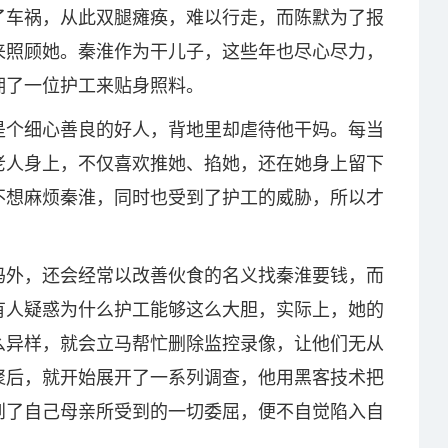
了车祸，从此双腿瘫痪，难以行走，而陈默为了报
来照顾她。秦淮作为干儿子，这些年也尽心尽力，
佣了一位护工来贴身照料。
是个细心善良的好人，背地里却虐待他干妈。每当
老人身上，不仅喜欢推她、掐她，还在她身上留下
不想麻烦秦淮，同时也受到了护工的威胁，所以才
妈外，还会经常以改善伙食的名义找秦淮要钱，而
有人疑惑为什么护工能够这么大胆，实际上，她的
么异样，就会立马帮忙删除监控录像，让他们无从
聚后，就开始展开了一系列调查，他用黑客技术把
到了自己母亲所受到的一切委屈，便不自觉陷入自