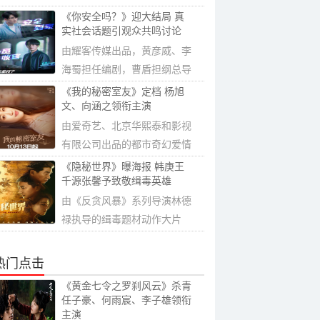
司、北京稻草...
《你安全吗？》迎大结局 真
实社会话题引观众共鸣讨论
由耀客传媒出品，黄彦威、李
海蜀担任编剧，曹盾担纲总导
演，杨彪执...
《我的秘密室友》定档 杨旭
文、向涵之领衔主演
由爱奇艺、北京华熙泰和影视
有限公司出品的都市奇幻爱情
剧《我的秘...
《隐秘世界》曝海报 韩庚王
千源张馨予致敬缉毒英雄
由《反贪风暴》系列导演林德
禄执导的缉毒题材动作大片
《隐秘世界》...
热门点击
《黄金七令之罗刹风云》杀青
任子豪、何雨宸、李子雄领衔
主演