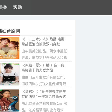
直播
滚动
韩娱台原创
《一二三木头人》热播 毛娜
常喆宽治愈彼此双向奔赴
由华晨美创出品，蔺水净担任
导演，陈益韬担任出品人和总
制片人，徐...
《冰糖一夏》开播 开启一段
啼笑皆非的恋爱之旅
由厦门三叶虫娱乐有限公司、
海峡西岸(北京)文化传媒有限
公司、梦想...
《请君》 ：“爱与敬畏才是生
存的法则” 一次复合性新表达
由北京爱奇艺科技有限公司出
品，江苏稻草熊影业有限公