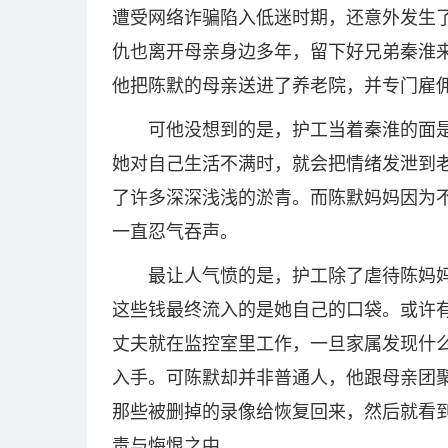
遭受网络诈骗陷入低迷时期，还意外发生
仇也离开母亲身边多年，留下好兄弟秦淮
他把陈默的母亲送进了养老院，并专门雇
可他没想到的是，护工当着秦淮的面
她对自己生活不满时，就会把情绪发泄到
了许多深深浅浅的淤青。而陈默妈妈因为
一直忍气吞声。
最让人气愤的是，护工除了虐待陈妈
这些钱最终流入的是她自己的口袋。或许
丈夫就在监控室里工作，一旦家属发现什
入手。可陈默却并非普通人，他跟母亲团
那些被删掉的录像给恢复回来，然后就看
责与悔恨之中。